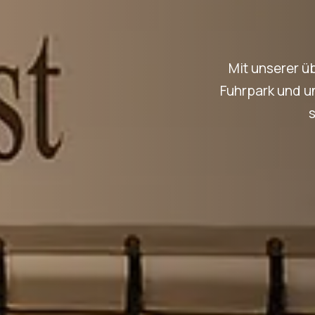
Mit unserer ü
Fuhrpark und u
s